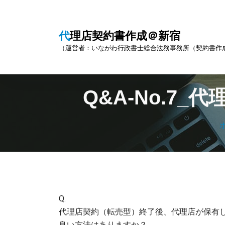
コ
ン
テ
代理店契約書作成＠新宿
ン
（運営者：いながわ行政書士総合法務事務所（契約書作
ツ
へ
ス
キ
Q&A-No.7
ッ
プ
Q.
代理店契約（転売型）終了後、代理店が保有
良い方法はありますか？